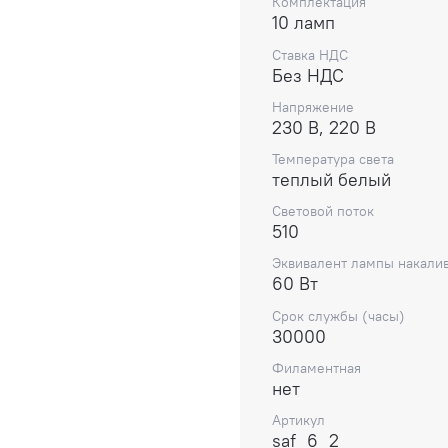
дома, но и для коммерч
Комплектация
10 ламп
Универсальность примен
основное освещение или
Ставка НДС
обеспечивает простую з
Без НДС
светодиодные. Комплект
Напряжение
эксплуатации — от обще
230 В, 220 В
или рабочего стола. Они
Температура света
подвесными люстрами ил
теплый белый
компонентов гарантируе
использовании. Светоди
Световой поток
дизайном и функциональ
510
решением среди покупат
Эквивалент лампы накали
энергосберегающее обор
60 Вт
Срок службы (часы)
30000
Филаментная
нет
Артикул
saf_6_2