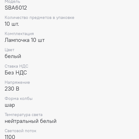
Модель
для любых помещений. Лампа светодиодная
SBA6012
энергосберегающая и экономична, при мощности 12W
обеспечивает свечение, сравнимое с традиционной
Количество предметов в упаковке
10 шт.
лампой накаливания, при этом не нагревается, что
особенно важно для безопасности эксплуатации в
Комплектация
доме, в том числе рядом с тканями, шторами и другими
Лампочка 10 шт
чувствительными материалами. Освещение подходит
для домашних условий, для настольных светильников,
Цвет
рабочей зоны, для точечных и потолочных систем, в том
белый
числе для туалетных и кухонных зон.
Ставка НДС
Без НДС
Напряжение
230 В
Форма колбы
шар
Температура света
нейтральный белый
Световой поток
1100