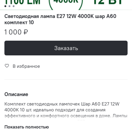
Светодиодная лампа E27 12W 4000K шар A60
комплект 10
1 000 ₽
Заказать
В избранное
Описание
Комплект светодиодных лампочек Шар A60 E27 12W
4000K 10 шт. идеально подходит для создания
эффективного и комфортного освещения в доме. Лампы
оснащены стандартным цоколем E27, что делает их
Показать полностью
универсальным выбором для большинства потолочных