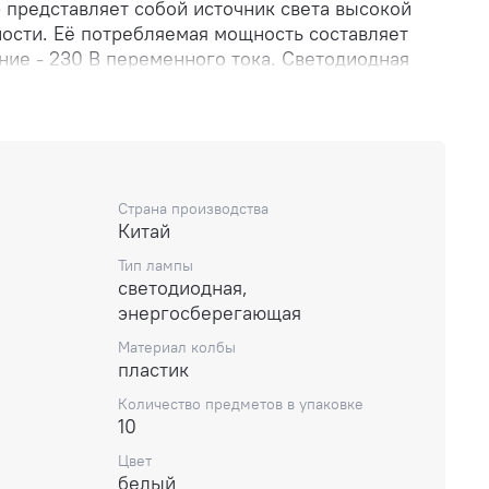
 представляет собой источник света высокой
ости. Её потребляемая мощность составляет
ние - 230 В переменного тока. Светодиодная
околем E27, что позволяет её легко установить
ных осветительных приборов. Цветовая
ой лампочки E27 составляет 2700К. Это
лый световой поток с высокой цветопередачей,
рабочих помещениях или там, где требуется
 цветов. Светодиодная лампа шар имеет
Страна производства
Китай
тель, который создает равномерное
овой поток составляет 2900 лм, что гарантирует
Тип лампы
адежный и энергоэффективный выбор для
светодиодная,
мещений, обеспечивая яркий свет с высоким
энергосберегающая
Материал колбы
пластик
Количество предметов в упаковке
10
Цвет
белый