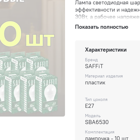
Лампа светодиодная шар
эффективности и надежн
30Вт, а рабочее напряже
лампочка шар оснащена ц
Показать полностью
в большинство стандарт
температура светодиодн
обеспечивает белый теп
Характеристики
что особенно полезно в 
точное воспроизведение
Бренд
SAFFiT
матовый белый рассеива
рассеивание света. Свет
Материал изделия
яркое освещение. Это н
пластик
освещения различных по
качеством освещения.
Тип цоколя
E27
Модель
SBA6530
Комплектация
лампочка - 10 шт